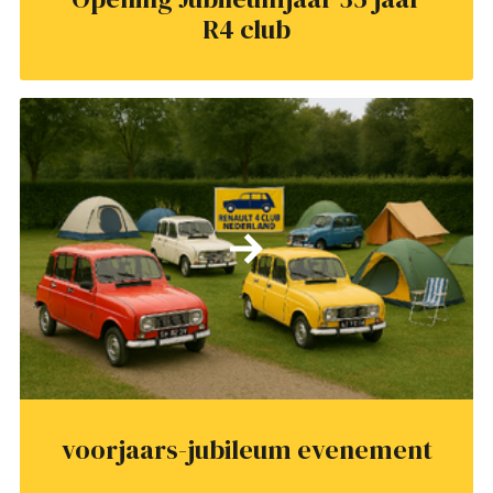
R4 club
voorjaars-jubileum evenement